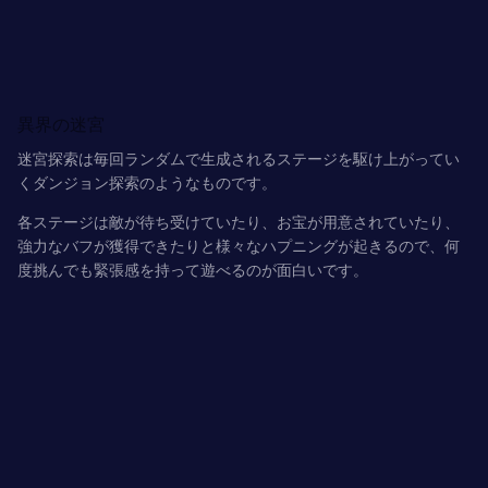
異界の迷宮
迷宮探索は
毎回ランダムで生成
されるステージを駆け上がってい
く
ダンジョン探索
のようなものです。
各ステージは敵が待ち受けていたり、お宝が用意されていたり、
強力なバフが獲得できたりと
様々なハプニング
が起きるので、何
度挑んでも
緊張感を持って遊べる
のが面白いです。