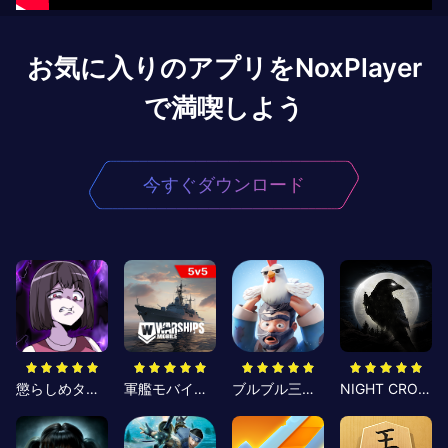
お気に入りのアプリをNoxPlayer
で満喫しよう
今すぐダウンロード
懲らしめタイム
軍艦モバイル2：究極の戦艦ゲーム
ブルブル三国-ゆるっと三国生存コミュニティ
NIGHT CROWS