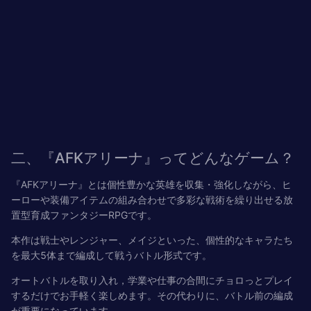
二、『AFKアリーナ』ってどんなゲーム？
『AFKアリーナ』とは個性豊かな英雄を収集・強化しながら、ヒ
ーローや装備アイテムの組み合わせで多彩な戦術を繰り出せる放
置型育成ファンタジーRPGです。
本作は
戦士やレンジャー、メイジ
といった、個性的なキャラたち
を
最大5体まで編成
して戦うバトル形式です。
オートバトルを取り入れ，学業や仕事の合間に
チョロっとプレイ
するだけでお手軽く楽しめます。その代わりに、
バトル前の編成
が重要になっています。