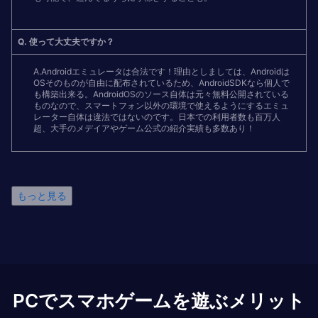
Q. 使って大丈夫ですか？
A.Androidエミュレータは合法です！理由としましては、Androidは
OSそのものが自由に配布されているため、AndroidSDKなら個人で
も構築出来る。AndroidOSのソース自体は元々無料公開されている
ものなので、スマートフォン以外の環境で使えるようにするエミュ
レーター自体は違法ではないのです。日本での利用者数も百万人
超、大手のメデイアやゲーム公式の紹介実績も多数あり！
もっと見る
PCでスマホゲームを遊ぶメリット