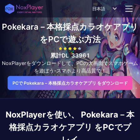
日本語
Pokekara－本格採点カラオケアプリ
をPCで遊ぶ方法
累計DL
33961
NoxPlayerをダウンロードして、PCの大画面でスマホゲーム
を遊ぼう-スマホより高品質で！
PCで Pokekara－本格採点カラオケアプリ をダウンロード
NoxPlayerを使い、
Pokekara－本
格採点カラオケアプリ
をPCでプ
レイ