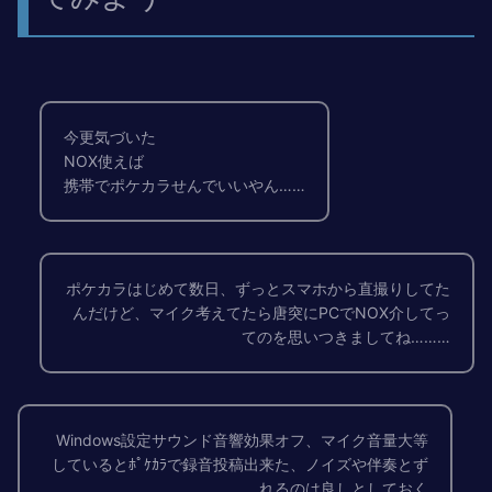
今更気づいた
NOX使えば
携帯でポケカラせんでいいやん……
ポケカラ
はじめて数日、ずっとスマホから直撮りしてた
んだけど、マイク考えてたら唐突にPCで
NOX
介してっ
てのを思いつきましてね………
Windows設定サウンド音響効果オフ、マイク音量大等
しているとﾎﾟｹｶﾗで録音投稿出来た、ノイズや伴奏とず
れるのは良しとしておく