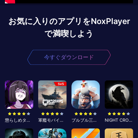
お気に入りのアプリをNoxPlayer
で満喫しよう
今すぐダウンロード
懲らしめタイム
軍艦モバイル2：究極の戦艦ゲーム
ブルブル三国-ゆるっと三国生存コミュニティ
NIGHT CROWS