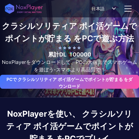
日本語
クラシルソリティア ポイ活ゲームで
ポイントが貯まる
をPCで遊ぶ方法
累計DL
100000
NoxPlayerをダウンロードして、PCの大画面でスマホゲーム
を遊ぼう-スマホより高品質で！
PCで クラシルソリティア ポイ活ゲームでポイントが貯まる をダ
ウンロード
NoxPlayerを使い、
クラシルソリ
ティア ポイ活ゲームでポイントが
貯まる
をPCでプレイ