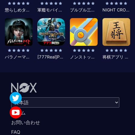
懲らしめタイム
軍艦モバイル2：究極の戦艦ゲーム
ブルブル三国-ゆるっと三国生存コミュニティ
NIGHT CROWS
パラノーマルナイト～七不思議～
[777Real]Pモンスターハンターライズ
ノンストップナイト2 - Action RPG
将棋アプリ 百鍛将棋 -初心者でも楽しく遊べる本格ゲーム-
ホーム
お問い合わせ
FAQ