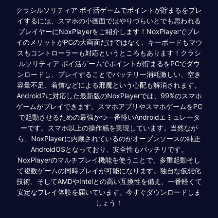
クラシルソリティア ポイ活ゲームでポイントが貯まるをプレ
イするには、スマホの小画面ではやりづらいとでも思われる
プレイヤーにNoxPlayerをご紹介します！NoxPlayerでプレ
イのメリットがPCの大画面だけではなく、キーボードもマウ
スもコントローラーも対応というところもあります！クラシ
ルソリティア ポイ活ゲームでポイントが貯まるをPCでダウ
ンロードし、プレイすることでバッテリー消耗激しい、空き
容量不足、着信などによる邪魔という心配も解消されます。
Android7に対応した最新版のNoxPlayerでは、99%のスマホ
ゲームがプレイできます。スマホアプリやスマホゲームをPC
で起動させるための最強かつ一番軽いAndroidエミュレータ
ーです。スマホ以上の操作感を実現しています。当然なが
ら、NoxPlayerに内蔵されているのがオープンソースの純正
AndroidOSとなっており、安全性もバッチリです。
NoxPlayerのマルチプレイ機能を使うことで、多重起動そし
て複数ゲームの同時プレイが可能になります。独自な仮想化
技術、そしてAMDやIntelとの高い互換性を備え、一番軽くて
安定なプレイ体験を届いています。今すぐダウンロードしま
しょう！